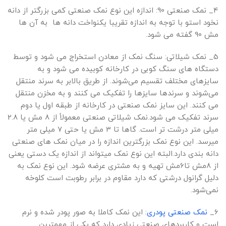
4_ نمک صنعتی 90: اندازه این نوع نمک صنعتی کمی بزرگتر از دانه
نخود استو با توجه به اندازه تقریبا یکنواخت دانه ها به آن ها
مش 90 گفته می شود.
5_ نمک شیلاتی: سنگ نمک از معادن استخراج می شود و توسط
دستگاه های سنگ کوبی در کارخانه کوبیده می شود و به
سایزهای مختلف تقسیم می‌شوند. از طریق بالابر به سرند منتقل
می‌شوند و سرندها سایزها را تفکیک می کنند و به مخزن منتقل
می کنند. این سایز نمک صنعتی در کارخانه از طبقه اول یا دوم
سرند تفکیک می شود.نمک شیلاتی صنعتی معمولاً از 8 مش یا 2.8
میلی متر درشت تر است. گاها تا 3 مش یا حتی 7 میلی متر
میرسد. این نوع نمک بزرگترین اندازه را در میان نمک های صنعتی
دانه بندی دارد.البته این نوع نمک میتواند از اندازه یک دستی یعنی
از 8مش تا6مش تهیه و به مشتری عرضه شود. این نوع نمک به
دلیل گرانول درشتی که دارد مقاوم در برابر رطوبت است کلوخه
نمی‌شود.
6_
نمک صنعتی پودری
: این نمک کاملا به صور پودر شده و نرم
است و کاربردهای صنعتی زیادی دارد که یکی از مهمترین