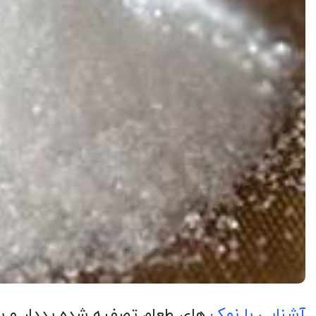
آشنایی با نمک
های طعام تصفیه شده یددار و ب