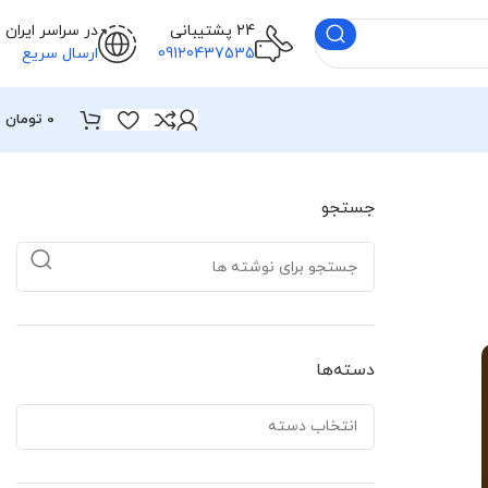
24 پشتیبانی
در سراسر ایران
09120437535
ارسال سریع
0
تومان
جستجو
دسته‌ها