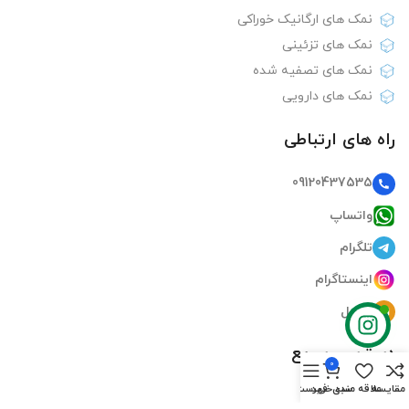
نمک های ارگانیک خوراکی
نمک های تزئینی
نمک های تصفیه شده
نمک های دارویی
راه های ارتباطی
09120437535
واتساپ
تلگرام
اینستاگرام
ایمیل
دسترسی سریع
0
مقایسه
علاقه مندی
سبد خرید
فهرست
صفحه اصلی