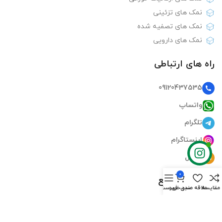
نمک های تزئینی
نمک های تصفیه شده
نمک های دارویی
راه های ارتباطی
09120437535
واتساپ
تلگرام
اینستاگرام
ایمیل
0
دسترسی سریع
مقایسه
علاقه مندی
سبد خرید
فهرست
صفحه اصلی
فروشگاه‌ها