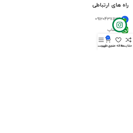
راه های ارتباطی
09120437535
واتساپ
0
تلگرام
مقایسه
علاقه مندی
سبد خرید
فهرست
اینستاگرام
ایمیل
دسترسی سریع
صفحه اصلی
فروشگاه‌ها
تماس‌های ما
درباره ما
سوالات متداول
بلاگ