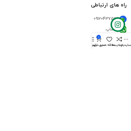
راه های ارتباطی
09120437535
واتساپ
0
تلگرام
ایدبار
مقایسه
علاقه مندی
سبد خرید
فهرست
اینستاگرام
ایمیل
دسترسی سریع
صفحه اصلی
فروشگاه‌ها
تماس‌های ما
درباره ما
سوالات متداول
بلاگ