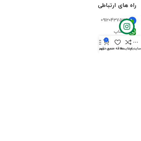
راه های ارتباطی
09120437535
واتساپ
0
تلگرام
ایدبار
مقایسه
علاقه مندی
سبد خرید
فهرست
اینستاگرام
ایمیل
دسترسی سریع
صفحه اصلی
فروشگاه‌ها
تماس‌های ما
درباره ما
سوالات متداول
بلاگ