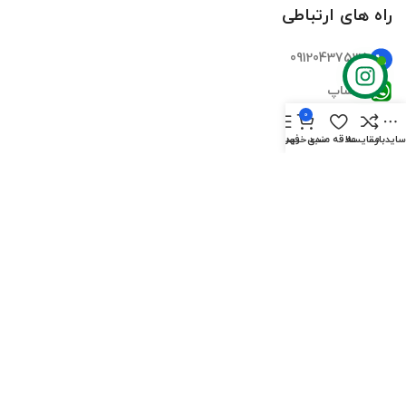
راه های ارتباطی
09120437535
واتساپ
0
تلگرام
ایدبار
مقایسه
علاقه مندی
سبد خرید
فهرست
اینستاگرام
ایمیل
دسترسی سریع
صفحه اصلی
فروشگاه‌ها
تماس‌های ما
درباره ما
سوالات متداول
بلاگ