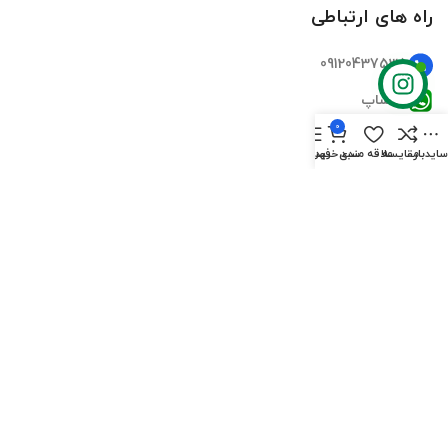
راه های ارتباطی
09120437535
واتساپ
0
تلگرام
ایدبار
مقایسه
علاقه مندی
سبد خرید
فهرست
اینستاگرام
ایمیل
دسترسی سریع
صفحه اصلی
فروشگاه‌ها
تماس‌های ما
درباره ما
سوالات متداول
بلاگ