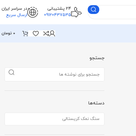
24 پشتیبانی
در سراسر ایران
09120437535
ارسال سریع
0
تومان
جستجو
دسته‌ها