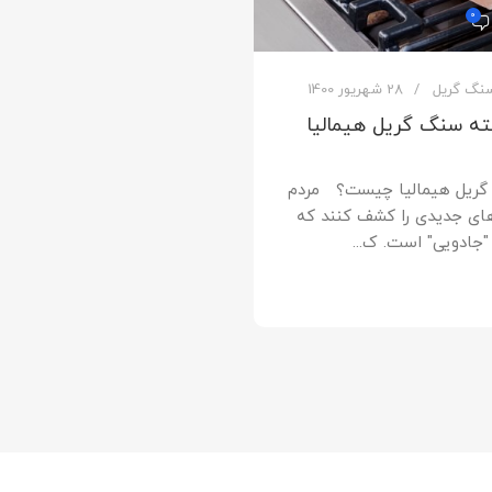
0
نگ گریل
28 شهریور 1400
ه سنگ گریل هیمالیا
گریل هیمالیا چیست؟ مردم
های جدیدی را کشف کنند که
"جادویی" است. ک...