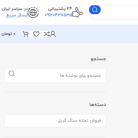
24 پشتیبانی
در سراسر ایران
09120437535
ارسال سریع
0
تومان
جستجو
دسته‌ها