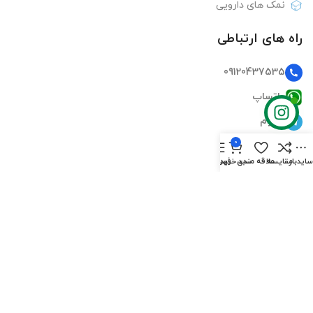
نمک های دارویی
راه های ارتباطی
09120437535
واتساپ
تلگرام
0
اینستاگرام
ایدبار
مقایسه
علاقه مندی
سبد خرید
فهرست
ایمیل
دسترسی سریع
صفحه اصلی
فروشگاه‌ها
تماس‌های ما
درباره ما