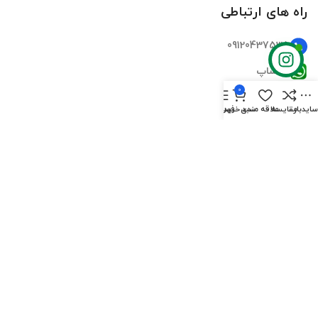
راه های ارتباطی
09120437535
واتساپ
0
تلگرام
ایدبار
مقایسه
علاقه مندی
سبد خرید
فهرست
اینستاگرام
ایمیل
دسترسی سریع
صفحه اصلی
فروشگاه‌ها
تماس‌های ما
درباره ما
سوالات متداول
بلاگ