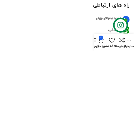
راه های ارتباطی
09120437535
واتساپ
0
تلگرام
ایدبار
مقایسه
علاقه مندی
سبد خرید
فهرست
اینستاگرام
ایمیل
دسترسی سریع
صفحه اصلی
فروشگاه‌ها
تماس‌های ما
درباره ما
سوالات متداول
بلاگ