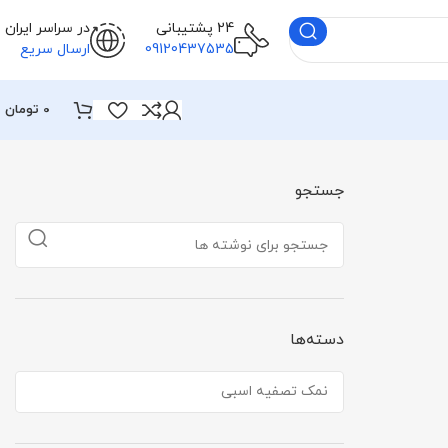
24 پشتیبانی
در سراسر ایران
09120437535
ارسال سریع
0
تومان
جستجو
دسته‌ها