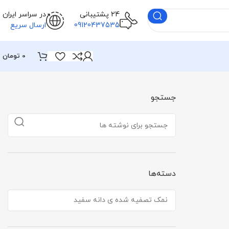
24 پشتیبانی
در سراسر ایران
09120437535
ارسال سریع
0
تومان
جستجو
دسته‌ها