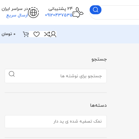
24 پشتیبانی
در سراسر ایران
09120437535
ارسال سریع
0
تومان
جستجو
دسته‌ها