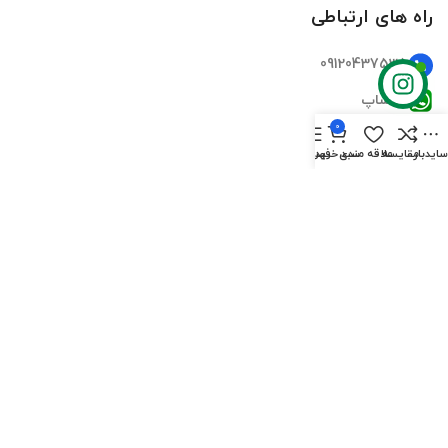
راه های ارتباطی
09120437535
واتساپ
0
تلگرام
ایدبار
مقایسه
علاقه مندی
سبد خرید
فهرست
اینستاگرام
ایمیل
دسترسی سریع
صفحه اصلی
فروشگاه‌ها
تماس‌های ما
درباره ما
سوالات متداول
بلاگ