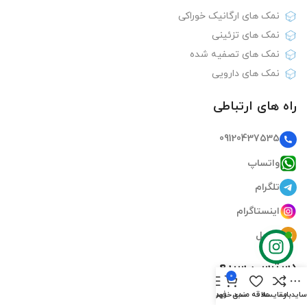
نمک های ارگانیک خوراکی
نمک های تزئینی
نمک های تصفیه شده
نمک های دارویی
راه های ارتباطی
09120437535
واتساپ
تلگرام
اینستاگرام
ایمیل
دسترسی سریع
0
ایدبار
مقایسه
علاقه مندی
سبد خرید
فهرست
صفحه اصلی