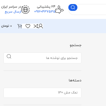
24 پشتیبانی
در سراسر ایران
09120437535
ارسال سریع
0
تومان
جستجو
دسته‌ها