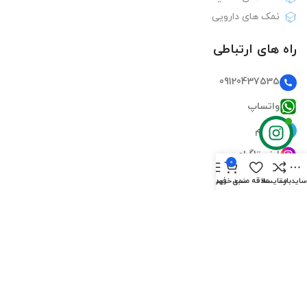
نمک های دارویی
راه های ارتباطی
09120437535
واتساپ
تلگرام
اینستاگرام
0
ایمیل
ایدبار
مقایسه
علاقه مندی
سبد خرید
فهرست
دسترسی سریع
صفحه اصلی
فروشگاه‌ها
تماس‌های ما
درباره ما