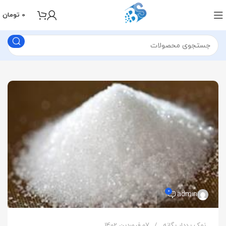
0
تومان
0
admin
نمک یددار یگانه
07 فروردین 1402