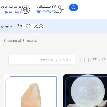
24 پشتیبانی
در سراسر ایران
09120437535
ارسال سریع
0
تومان
Showing all 6 results
24
18