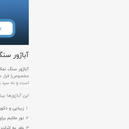
آباژور سنگ
آباژور سنگ نم
مخصوص) قرار می‌
است و نه سرد و 
این آباژورها بی
زیبایی و دکو
نور ملایم برا
باور به اثرا