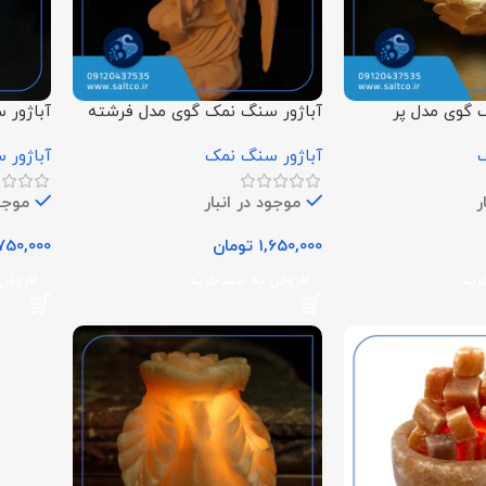
 گوی مدل پر
آباژور سنگ نمک گوی مدل فرشته
آباژور 
نشسته
باگوی
ک
آباژور سنگ نمک
آباژور 
ر
موجود در انبار
موجود
1,650,000
تومان
750,000
رید
افزودن به سبد خرید
افزودن