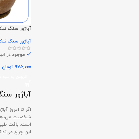
آباژور سنگ نمک
سنگ مکعبی
آباژور سنگ نم
موجود در انبا
975,000
تومان
افزودن به سبد خ
آباژور سن
اگر تا امروز
آباژ
شخصیت می‌دهد. 
است. بافت طبیعی
این چراغ می‌توا