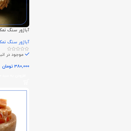
آباژور سنگ نمک
آباژور سنگ نم
موجود در انبا
380,000
تومان
افزودن به سبد خ