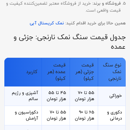
فروشگاه و برند
:
خرید از فروشگاه معتبر تضمین‌کننده کیفیت و
قیمت واقعی است.
همین حالا برای خرید اقدام کنید:
نمک کریستال آبی
جدول قیمت سنگ نمک نارنجی: جزئی و
عمده
نوع سنگ
قیمت
قیمت
نمک
جزئی (هر
عمده (هر
کاربرد
نارنجی
کیلو)
کیلو)
55 تا 70
45 تا 55
آشپزی و رژیم
خوراکی
هزار تومان
هزار تومان
سالم
دکوری و
65 تا 90
55 تا 70
دکوراسیون و
درمانی
هزار تومان
هزار تومان
آرامش