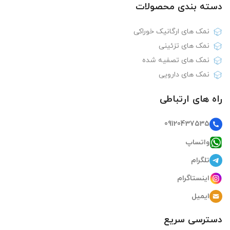
دسته بندی‌ محصولات
نمک های ارگانیک خوراکی
نمک های تزئینی
نمک های تصفیه شده
نمک های دارویی
راه های ارتباطی
09120437535
واتساپ
تلگرام
اینستاگرام
ایمیل
دسترسی سریع