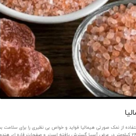
لیا
اده از نمک صورتی هیمالیا فواید و خواص بی نظیری را برای سلامت بد
برخی بیماری ها دارد. هیمالیا، بلندترین کوهستان دنیا که به طول 2400 کیلومتر در عرض آسیا گسترش یافته است. و صفحات قاره 