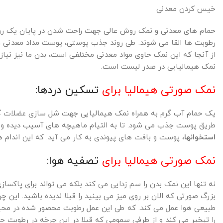
خیس کردن معدنی
حمام های معدنی و نمک روش عالی جهت راحت شدن در پایان یک روز 
رطوبت ها القا می شوند. طی روند جذب پوستی، پوست مداد معدنی را
از آنجا که این نمک حاوی مواد معدنی مختلفی است، بدن ما نیز نیاز
نمک هیمالیایی در صدر لیست است.
نمک صورتی هیمالیا برای
تسکین دردها:
یک حمام آب گرم به همراه نمک هیمالیایی جهت شل سازی عضلات گرفت
طریق پوست جذب می شود. تا به التیام ماهیچه های آسیب دیده و د
استخوانها
، پوست و بافت های پیوندی به کار می آید. که این اندام 
نمک صورتی هیمالیا برای
تصفیه هوا:
نه تنها این نمک بدن را سم زدایی می کند بلکه می تواند برای پاک
بزرگ صورتی که الان بر روی میز می بینید را قبلا ندیده باشید. این
طبیعی هوا عمل می کند. که طی این عمل رطوبت محصور شده در محیط
را تبخیر می کند و از طرفی سمومی که قبلا در این چرخه در رطوبت