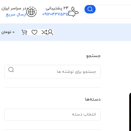
24 پشتیبانی
در سراسر ایران
09120437535
ارسال سریع
0
تومان
جستجو
دسته‌ها