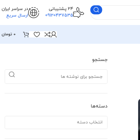
24 پشتیبانی
در سراسر ایران
09120437535
ارسال سریع
0
تومان
جستجو
دسته‌ها