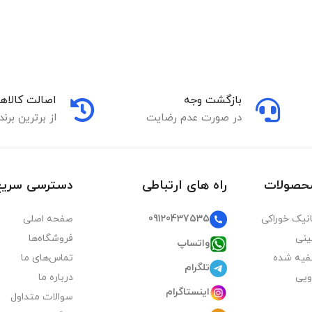
بازگشت وجه
اصالت کالاها
در صورت عدم رضایت
از برترین برند
محصولات
راه های ارتباطی
دسترسی سریع
09120437535
نیک خوراکی
صفحه اصلی
ینی
فروشگاه‌ها
واتساپ
فیه شده
تماس‌های ما
تلگرام
ویی
درباره ما
اینستاگرام
سوالات متداول