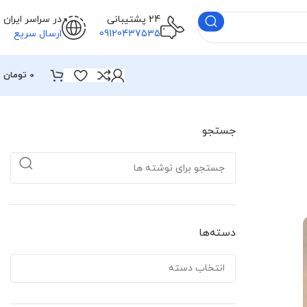
24 پشتیبانی
در سراسر ایران
09120437535
ارسال سریع
0
تومان
جستجو
دسته‌ها