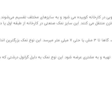
در کارخانه کوبیده می شود و به سایزهای مختلف تقسیم می‌شوند. از 
زن منتقل می کنند. این سایز نمک صنعتی در کارخانه از طبقه اول یا 
نمک شیلاتی صنعتی معمولاً از 8 مش یا 2.8 میلی متر درشت تر است. گاها تا 3 مش یا حتی 7 میلی متر میرسد. این نوع
ین نوع نمک میتواند از اندازه یک دستی یعنی از 8مش تا6مش تهیه و به مشتری عرضه شود. این نوع نمک به دلیل گرانول درش