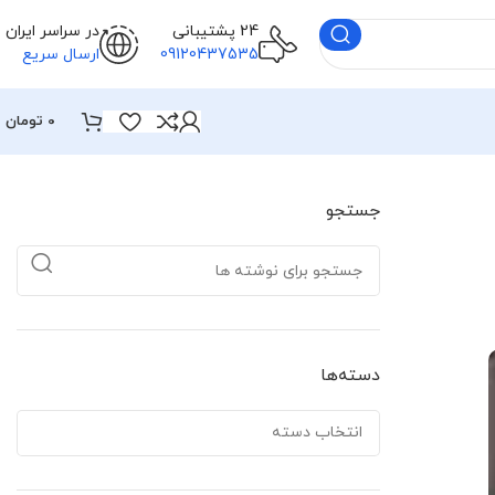
24 پشتیبانی
در سراسر ایران
09120437535
ارسال سریع
0
تومان
جستجو
دسته‌ها