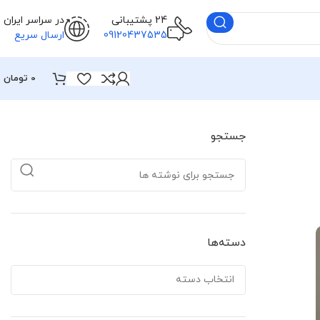
24 پشتیبانی
در سراسر ایران
09120437535
ارسال سریع
0
تومان
جستجو
دسته‌ها