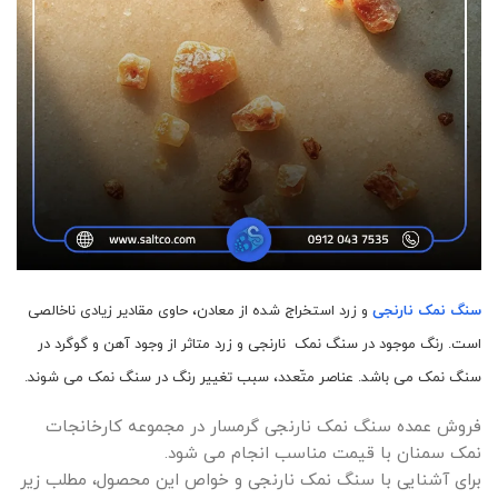
نمک
به
دلیل
رنگ
خاص،
درصد
بالای
املاح
معدنی
و
کاربردهای
متنوع،
در
بازارهای
جهانی
طرفداران
سنگ نمک نارنجی
و زرد استخراج شده از معادن، حاوی مقادیر زیادی ناخالصی
زیادی
است. رنگ موجود در سنگ نمک نارنجی و زرد متاثر از وجود آهن و گوگرد در
پیدا
کرده
سنگ نمک می باشد. عناصر متّعدد، سبب تغییر رنگ در سنگ نمک می شوند.
است.
ایران
فروش عمده سنگ نمک نارنجی گرمسار در مجموعه کارخانجات
یکی
از
نمک سمنان با قیمت مناسب انجام می شود.
مهم‌ترین
برای آشنایی با سنگ نمک نارنجی و خواص این محصول، مطلب زیر
تولیدکنندگان