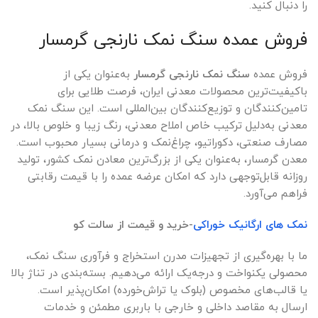
را دنبال کنید.
سنگ
نمک
خالص
فروش عمده سنگ نمک نارنجی گرمسار
در
منطقه
است
فروش عمده
سنگ نمک نارنجی گرمسار
به‌عنوان یکی از
و
باکیفیت‌ترین محصولات معدنی ایران، فرصت طلایی برای
معادن
تامین‌کنندگان و توزیع‌کنندگان بین‌المللی است. این سنگ نمک
وسیع
نمک
معدنی به‌دلیل ترکیب خاص املاح معدنی، رنگ زیبا و خلوص بالا، در
در
مصارف صنعتی، دکوراتیو، چراغ‌نمک و درمانی بسیار محبوب است.
مناطق
معدن گرمسار، به‌عنوان یکی از بزرگ‌ترین معادن نمک کشور، تولید
مختلف
کشور،
روزانه قابل‌توجهی دارد که امکان عرضه عمده را با قیمت رقابتی
به‌ویژه
فراهم می‌آورد.
در
گرمسار،
شرایط
نمک های ارگانیک خوراکی
-خرید و قیمت از سالت کو
ایده‌آلی
برای
ما با بهره‌گیری از تجهیزات مدرن استخراج و فرآوری سنگ نمک،
استخراج
محصولی یکنواخت و درجه‌یک ارائه می‌دهیم. بسته‌بندی در تناژ بالا
این
محصول
یا قالب‌های مخصوص (بلوک یا تراش‌خورده) امکان‌پذیر است.
ارزشمند
ارسال به مقاصد داخلی و خارجی با باربری مطمئن و خدمات
فراهم