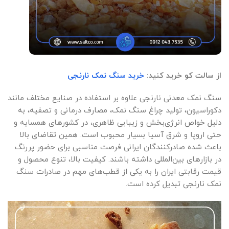
صادرات
از سالت کو خرید کنید:
خرید سنگ نمک نارنجی
سنگ
نمک
سنگ نمک معدنی نارنجی علاوه بر استفاده در صنایع مختلف مانند
معدنی
نارنجی
دکوراسیون، تولید چراغ‌ سنگ نمک، مصارف درمانی و تصفیه، به
در
دلیل خواص انرژی‌بخش و زیبایی ظاهری، در کشورهای همسایه و
ایران
طی
حتی اروپا و شرق آسیا بسیار محبوب است. همین تقاضای بالا
سال‌های
باعث شده صادرکنندگان ایرانی فرصت مناسبی برای حضور پررنگ
اخیر
رشد
در بازارهای بین‌المللی داشته باشند. کیفیت بالا، تنوع محصول و
قابل‌توجهی
قیمت رقابتی ایران را به یکی از قطب‌های مهم در صادرات سنگ
داشته
نمک نارنجی تبدیل کرده است.
است؛
زیرا
این
نوع
سنگ