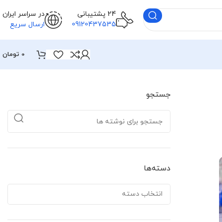
24 پشتیبانی
در سراسر ایران
09120437535
ارسال سریع
0
تومان
جستجو
دسته‌ها