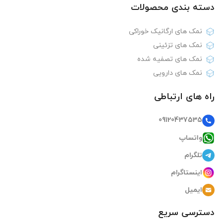
دسته بندی‌ محصولات
نمک های ارگانیک خوراکی
نمک های تزئینی
نمک های تصفیه شده
نمک های دارویی
راه های ارتباطی
09120437535
واتساپ
تلگرام
اینستاگرام
ایمیل
دسترسی سریع