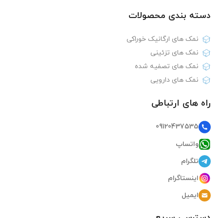
دسته بندی‌ محصولات
نمک های ارگانیک خوراکی
نمک های تزئینی
نمک های تصفیه شده
نمک های دارویی
راه های ارتباطی
09120437535
واتساپ
تلگرام
اینستاگرام
ایمیل
دسترسی سریع