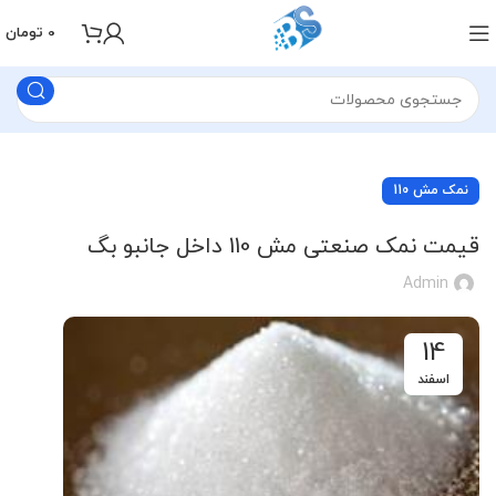
0
تومان
نمک مش 110
قیمت نمک صنعتی مش 110 داخل جانبو بگ
Admin
14
اسفند