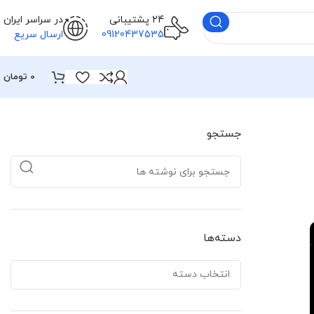
24 پشتیبانی
در سراسر ایران
09120437535
ارسال سریع
0
تومان
جستجو
دسته‌ها