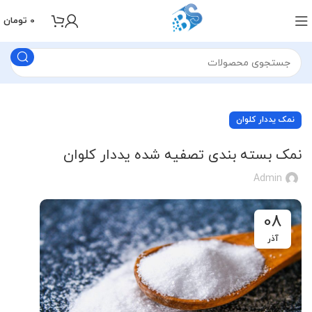
0
تومان
نمک یددار کلوان
نمک بسته بندی تصفیه شده یددار کلوان
Admin
08
آذر