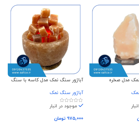
نمک مدل صخره
آباژور سنگ نمک مدل کاسه با سنگ
آ
مکعبی
نمک
آباژور سنگ نمک
ن
نبار
موجود در انبار
975,000
تومان
0
د خرید
افزودن به سبد خرید