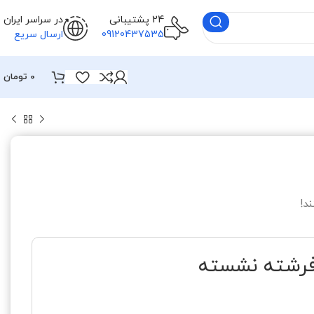
24 پشتیبانی
در سراسر ایران
09120437535
ارسال سریع
0
تومان
د!
فرشته نشسته