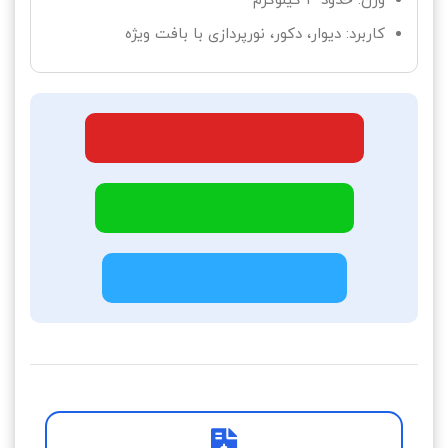
وزن: حدود ۳ کیلوگرم
کاربرد: دیوار، دکور، نورپردازی با بافت ویژه
سفارش سریع تلفنی 09120437535
ارتباط در واتساپ 09120437535
ارتباط در تلگرام 09120437535