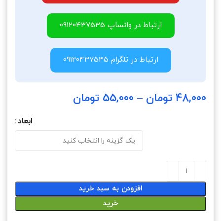
ارتباط در واتساپ 09120437535
ارتباط در تلگرام 09120437535
48,000
تومان
–
55,000
تومان
ابعاد
افزودن به سبد خرید
خرید