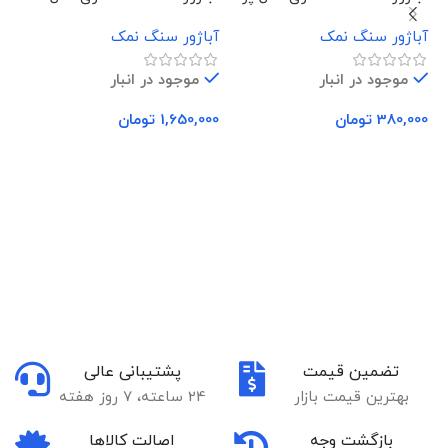
فرشته نشسته
دس
آباژور سنگ نمک
آباژور سنگ نمک
آب
موجود در انبار
موجود در انبار
380,000
تومان
1,650,000
تومان
00
افزودن به سبد خرید
افزودن به سبد خرید
تضمین قیمت
پشتیبانی عالی
بهترین قیمت بازار
24 ساعته، 7 روز هفته
بازگشت وجه
اصالت کالاها