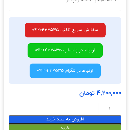
بسته‌بندی: کیسه زیپ‌دار
سفارش سریع تلفنی 09120437535
ارتباط در واتساپ 09120437535
ارتباط در تلگرام 09120437535
4,200,000
تومان
افزودن به سبد خرید
خرید