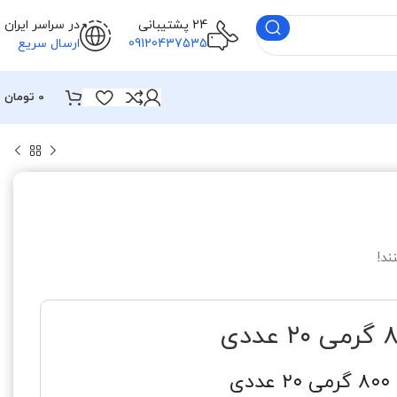
24 پشتیبانی
در سراسر ایران
09120437535
ارسال سریع
0
تومان
ند!
ی