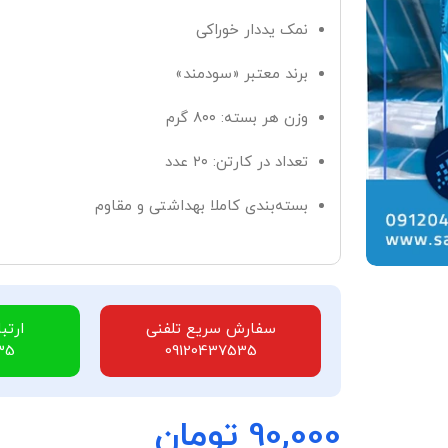
نمک یددار خوراکی
برند معتبر «سودمند»
وزن هر بسته: ۸۰۰ گرم
تعداد در کارتن: ۲۰ عدد
بسته‌بندی کاملا بهداشتی و مقاوم
سفارش سریع تلفنی
ارتب
35
09120437535
90,000
تومان