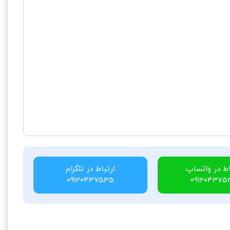
اط در واتساپ
ارتباط در تلگرام
09120437535
091204375