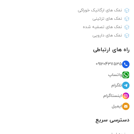
نمک های ارگانیک خوراکی
نمک های تزئینی
نمک های تصفیه شده
نمک های دارویی
راه های ارتباطی
09120437535
واتساپ
تلگرام
اینستاگرام
ایمیل
دسترسی سریع