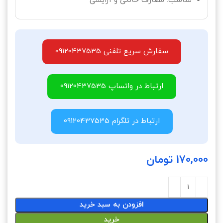
مناسب: مصارف خانگی و آرایشی
سفارش سریع تلفنی 09120437535
ارتباط در واتساپ 09120437535
ارتباط در تلگرام 09120437535
170,000
تومان
افزودن به سبد خرید
خرید