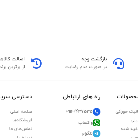
بازگشت وجه
اصالت کالاها
در صورت عدم رضایت
از برترین برند
محصولات
راه های ارتباطی
دسترسی سریع
09120437535
نیک خوراکی
صفحه اصلی
ینی
فروشگاه‌ها
واتساپ
فیه شده
تماس‌های ما
تلگرام
ویی
درباره ما