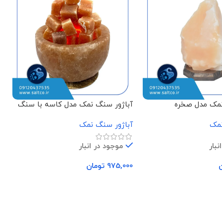
نمک مدل صخره
آباژور سنگ نمک مدل کاسه با سنگ
آ
مکعبی
نمک
آباژور سنگ نمک
ن
نبار
موجود در انبار
975,000
تومان
0
د خرید
افزودن به سبد خرید