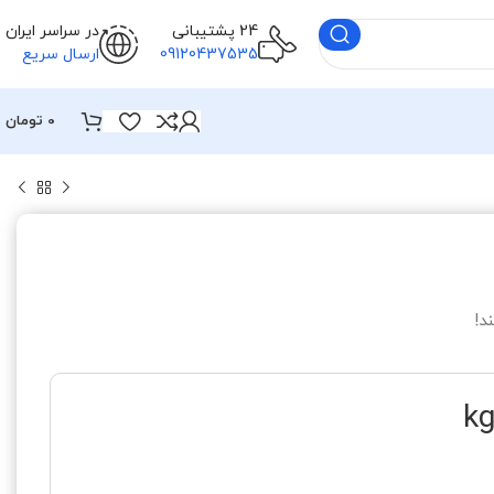
24 پشتیبانی
در سراسر ایران
09120437535
ارسال سریع
0
تومان
د!