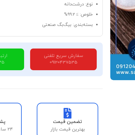
نوع: درشت‌دانه
خلوص: ≥ 99.2%
بسته‌بندی: بیگ‌بگ صنعتی
سفارش سریع تلفنی
ارتب
35
09120437535
تضمین قیمت
پشت
بهترین قیمت بازار
24 ساعته، 7 روز هفته