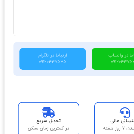
اط در واتساپ
ارتباط در تلگرام
09120437535
091204375
یبانی عالی
تحویل سریع
در کمترین زمان ممکن