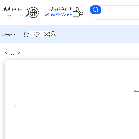
24 پشتیبانی
در سراسر ایران
09120437535
ارسال سریع
0
تومان
د!