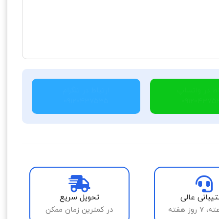
اط در واتساپ
ارتباط در تلگرام
09120437535
091204375
یبانی عالی
تحویل سریع
در کمترین زمان ممکن