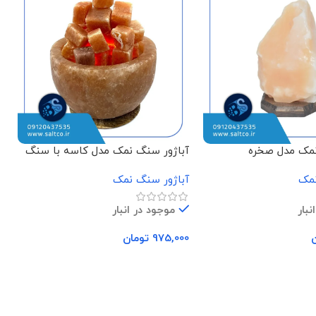
نمک مدل صخره
آباژور سنگ نمک مدل کاسه با سنگ
آ
مکعبی
نمک
آباژور سنگ نمک
ن
نبار
موجود در انبار
975,000
تومان
0
د خرید
افزودن به سبد خرید