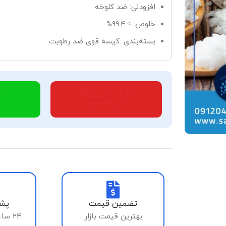
افزودنی: ضد کلوخه
خلوص: ≥ 99.4%
بسته‌بندی: کیسه قوی ضد رطوبت
سفارش سریع تلفنی
ارتب
35
09120437535
تضمین قیمت
پشت
بهترین قیمت بازار
24 ساعته، 7 روز هفته