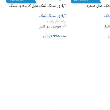
نمک مدل صخره
آباژور سنگ نمک مدل کاسه با سنگ
آ
مکعبی
نمک
آباژور سنگ نمک
ن
نبار
موجود در انبار
975,000
تومان
0
د خرید
افزودن به سبد خرید