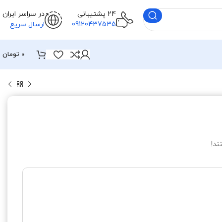
24 پشتیبانی
در سراسر ایران
09120437535
ارسال سریع
0
تومان
ند!