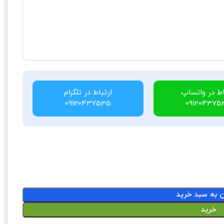
اط در واتساپ
ارتباط در تلگرام
09120437535
091204375
ن به سبد خرید
خرید