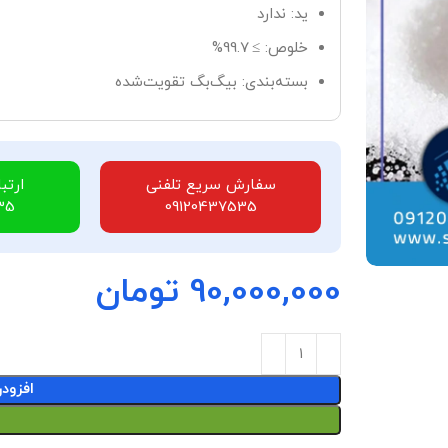
ید: ندارد
خلوص: ≥ 99.7%
بسته‌بندی: بیگ‌بگ تقویت‌شده
سفارش سریع تلفنی
ارتب
35
09120437535
90,000,000
تومان
افزود