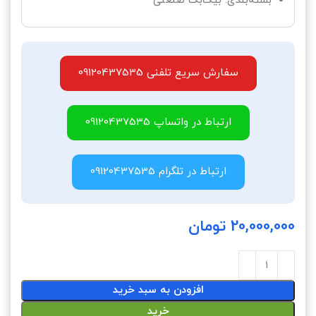
بسته‌بندی: بیگ‌بگ صنعتی
سفارش سریع تلفنی 09120437535
ارتباط در واتساپ 09120437535
ارتباط در تلگرام 09120437535
20,000,000
تومان
افزودن به سبد خرید
خرید