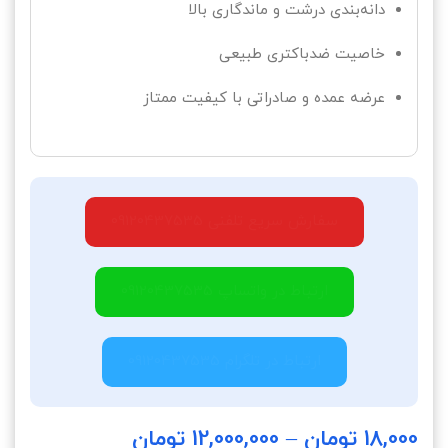
دانه‌بندی درشت و ماندگاری بالا
خاصیت ضدباکتری طبیعی
عرضه عمده و صادراتی با کیفیت ممتاز
سفارش سریع تلفنی 09120437535
ارتباط در واتساپ 09120437535
ارتباط در تلگرام 09120437535
18,000
تومان
–
12,000,000
تومان