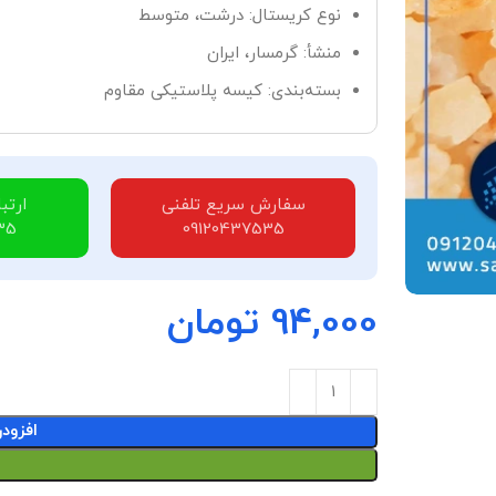
نوع کریستال: درشت، متوسط
منشأ: گرمسار، ایران
بسته‌بندی: کیسه پلاستیکی مقاوم
سفارش سریع تلفنی
ارتب
35
09120437535
94,000
تومان
افزود