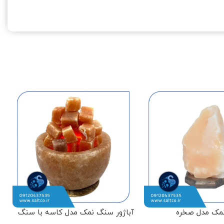
نمک مدل صخره
آباژور سنگ نمک مدل کاسه با سنگ
آ
مکعبی