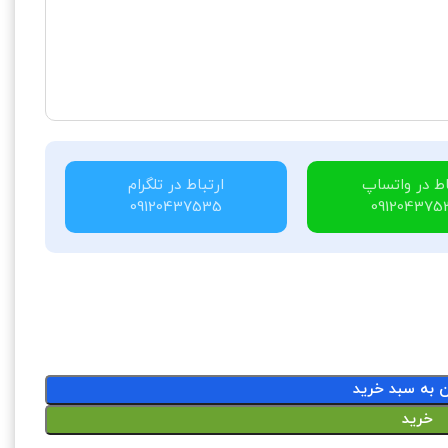
اط در واتساپ
ارتباط در تلگرام
09120437535
091204375
ن به سبد خرید
خرید