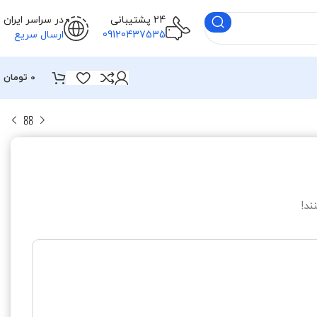
24 پشتیبانی
در سراسر ایران
09120437535
ارسال سریع
0
تومان
ند!