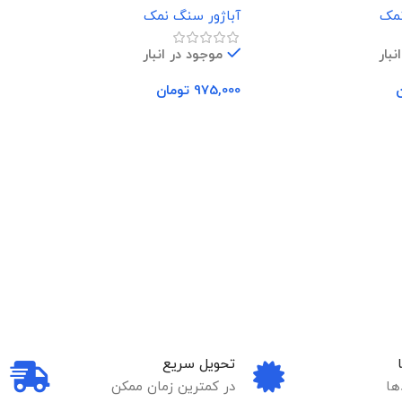
نمک
آباژور سنگ نمک
ن
نبار
موجود در انبار
975,000
تومان
0
د خرید
افزودن به سبد خرید
تحویل سریع
ها
در کمترین زمان ممکن